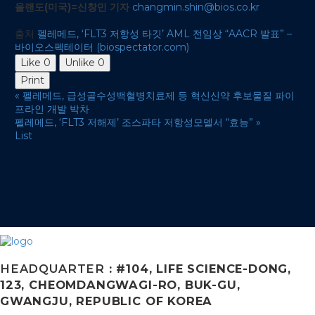
올랜도(미국)=신창민 기자
changmin.shin@bios.co.kr
출처
펠레메드, ‘FLT3 저항성 타깃’ AML 전임상 “AACR 발표” –
바이오스펙테이터 (biospectator.com)
Like
0
Unlike
0
Print
«
펠레메드, 급성골수성백혈병치료제 등 혁신신약 후보물질 파이
프라인 개발 박차
펠레메드, ‘FLT3 저해제’ 조스파타 저항성모델서 “효능”
»
List
HEADQUARTER
: #104, LIFE SCIENCE-DONG,
123, CHEOMDANGWAGI-RO, BUK-GU,
GWANGJU, REPUBLIC OF KOREA