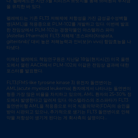
다. 펠레메드는 지난 3월 시리즈A 브릿지를 통해 55억원의 투자금
을 유치한 바 있다.
펠레메드는 기존 FLT3 저해제에 저항성을 가진 급성골수성백혈
병(AML)을 적응증으로 PLM-102를 개발하고 있다. 이번에 발표
한 전임상에서 PLM-102는 경쟁약물인 아스텔라스 파마
(Astellas Pharma)의 FLT3 저해제 ‘조스파타(Xospata,
gilteritinib)’ 대비 높은 저해능력과 인비보(in vivo) 항암효능을 나
타냈다.
이재선 펠레메드 책임연구원은 지난달 18일(현지시간) 미국 올랜
도에서 열린 AACR에서 PLM-102의 이같은 전임상 결과에 대한
포스터를 발표했다.
FLT3(FMS-like tyrosine kinase 3) 유전자 돌연변이는
AML(acute myeloid leukemia) 환자에게서 나타나는 돌연변이
형중 가장 많은 비율을 차지하고 있으며, AML 환자의 25~30% 정
도에서 발생한다고 알려져 있다. 아스텔라스의 조스파타가 FLT3
돌연변이형 AML을 적응증으로 미국 식품의약국(FDA)의 승인을
받아 시판되고 있으나, 추가적으로 생기는 FLT3 돌연변이로 인해
약물 저항성이 생기게 된다는 게 회사측의 설명이다…