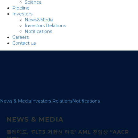
Science
Pipeline
Investors
News&Media
Investors Relations
Notifications
Careers
Contact us
News & Media
Investors Relations
Notifications
NEWS & MEDIA
펠레메드, ‘FLT3 저항성 타깃’ AML 전임상 “AACR