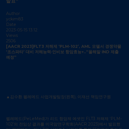
발표”
Author
yckim83
Date
2023-05-15 13:12
Views
2506
[AACR 2023]FLT3
저해제 ‘PLM-102’, AML 모델서 경쟁약물
‘조스파타’ 대비 저해능력·인비보 항암효능↑..“올해말 IND 제출
예정”
▲김수환 펠레메드 사업개발팀장(왼쪽), 이재선 책임연구원
펠레메드(PeLeMed)가 리드 항암제 에셋인 FLT3 저해제 ‘PLM-
102’의 전임상 결과를 미국암연구학회(AACR 2023)에서 발표했