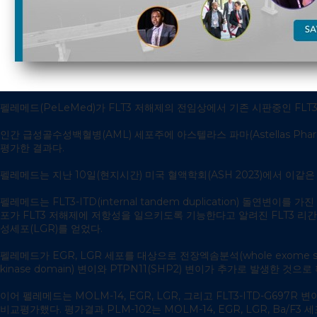
펠레메드(PeLeMed)가 FLT3 저해제의 전임상에서 기존 시판중인 FLT
인간 급성골수성백혈병(AML) 세포주에 아스텔라스 파마(Astellas Pharma
평가한 결과다.
펠레메드는 지난 10일(현지시간) 미국 혈액학회(ASH 2023)에서 이같은
펠레메드는 FLT3-ITD(internal tandem duplication) 
포가 FLT3 저해제에 저항성을 일으키도록 기능한다고 알려진 FLT3 리
성세포(LGR)를 얻었다.
펠레메드가 EGR, LGR 세포를 대상으로 전장엑솜분석(whole exome se
kinase domain) 변이와 PTPN11(SHP2) 변이가 추가로 발생
이어 펠레메드는 MOLM-14, EGR, LGR, 그리고 FLT3-ITD-G697
비교평가했다. 평가결과 PLM-102는 MOLM-14, EGR, LGR, Ba/F3 세포 순