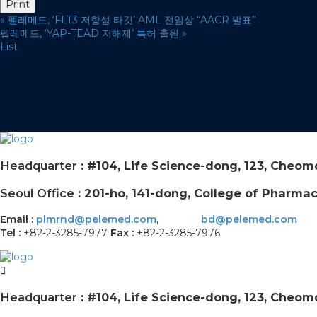
Print
«
펠레메드, ‘FLT3 저항성 타깃’ AML 전임상 “AACR 발표”
펠레메드, ‘YAP-TEAD 저해제’ 특허 출원
»
List
Headquarter
: #104, Life Science-dong, 123, Cheo
Seoul Office
: 201-ho, 141-dong, College of Pharmac
Email :
plmrnd@pelemed.com
,
bd@pelemed.com
Tel :
+82-2-3285-7977
Fax :
+82-2-3285-7976
Headquarter
: #104, Life Science-dong, 123, Cheo