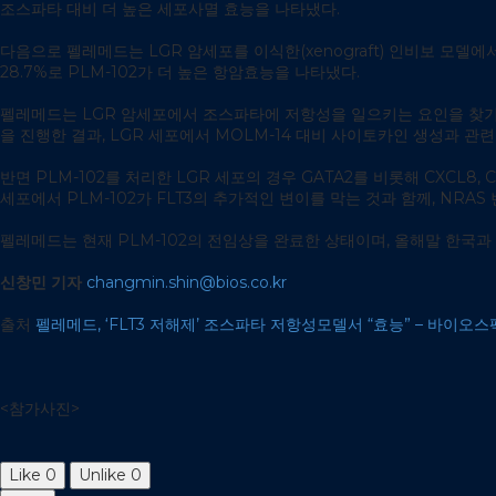
조스파타 대비 더 높은 세포사멸 효능을 나타냈다.
다음으로 펠레메드는 LGR 암세포를 이식한(xenograft) 인비보 모델에서
28.7%로 PLM-102가 더 높은 항암효능을 나타냈다.
펠레메드는 LGR 암세포에서 조스파타에 저항성을 일으키는 요인을 찾기 위
을 진행한 결과, LGR 세포에서 MOLM-14 대비 사이토카인 생성과 관련된
반면 PLM-102를 처리한 LGR 세포의 경우 GATA2를 비롯해 CXCL
세포에서 PLM-102가 FLT3의 추가적인 변이를 막는 것과 함께, N
펠레메드는 현재 PLM-102의 전임상을 완료한 상태이며, 올해말 한국과
신창민 기자
changmin.shin@bios.co.kr
출처
펠레메드, ‘FLT3 저해제’ 조스파타 저항성모델서 “효능” – 바이오스펙테이
<참가사진>
Like
0
Unlike
0