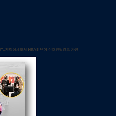
상”..저항성세포서 NRAS 변이 신호전달경로 차단