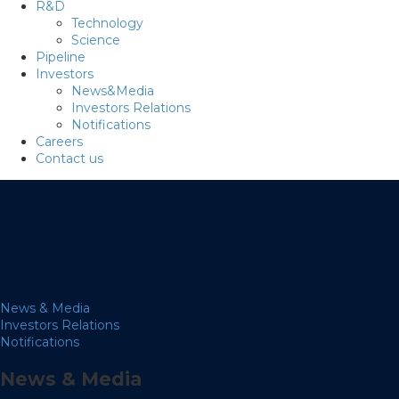
R&D
Technology
Science
Pipeline
Investors
News&Media
Investors Relations
Notifications
Careers
Contact us
News & Media
Investors Relations
Notifications
News & Media