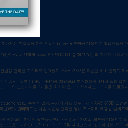
3 저해제에 저항성을 가진 인비보(in vivo) 모델을 대상으로 항암효능을 
)의 FLT3 저해제 ‘조스파타(Xospata, gilteritinib)’를 처리해
 전임상 결과를 포스터로 발표했다. ASH 2023은 이번달 9~12일까지 
돌연변이를 가진 인간 AML 세포주(MOLM-14)에 저용량의 조스파타를 8개월 
간드(FL)와 조스파타를 4개월간 처리해 초기 저항성세포(EGR)를 만들었
quencing)을 수행한 결과, 두가지 세포 모두에서 NRAS G13D 돌연변이가
한 것으로 확인됐다. 펠레메드는 엑솜 시퀀싱 결과를 통해 조스파타 저항성 암세
R 변이를 발현하는 마우스 림프종세포(Ba/F3) 등 4가지의 세포를 대상으로 회
으로 1.5, 2.7, 6.1, 25.6nM의 IC50을 나타냈으며, 조스파타는 23.4, 