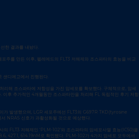
개선한 결과를 내놨다.
 저항성 세포주를 만든 이후, 펠레메드의 FLT3 저해제와 조스파타의 효능을 비교
미국 샌디에고에서 진행된다.
동안 장기 처리해 조스파타에 저항성을 가진 암세포를 확보했다. 구체적으로, 암세
다. 이후 추가적인 4개월동안 조스파타만을 처리해 FL 독립적인 후기 저항
 발생했으며, LGR 세포주에선 FLT3의 G697R TKD(tyrosine
포에서 NRAS 신호가 과활성화될 것으로 예상했다.
사의 FLT3 저해제인 ‘PLM-102’와 조스파타의 암세포사멸 효능(IC50)을
48.6, 427.1, 614.19nM로 확인됐다. PLM-102가 4가지 암세포 모두에서