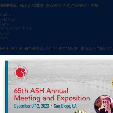
펠레메드, ‘FLT3 저해제’ 조스파타 저항성모델서 “효능”
Author
yckim83
Date
2024-02-07 09:01
Views
2123
[ASH 2023]시판치료제 조스파타 저항성세포·인비보 모델서 “효능 향